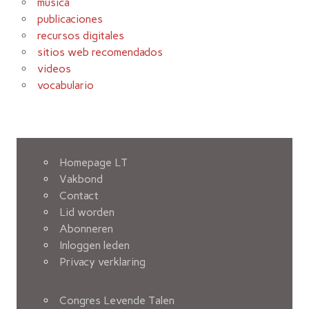
música
publicaciones
recursos digitales
sitios web recomendados
videos
vocabulario
Homepage LT
Vakbond
Contact
Lid worden
Abonneren
Inloggen leden
Privacy verklaring
Congres Levende Talen