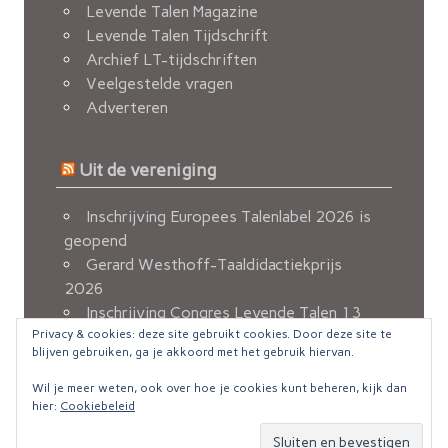
Levende Talen Magazine
Levende Talen Tijdschrift
Archief LT-tijdschriften
Veelgestelde vragen
Adverteren
Uit de vereniging
Inschrijving Europees Talenlabel 2026 is
geopend
Gerard Westhoff-Taaldidactiekprijs
2026
Inschrijving Congres Levende Talen 13
Privacy & cookies: deze site gebruikt cookies. Door deze site te
november 2026 geopend
blijven gebruiken, ga je akkoord met het gebruik hiervan.
Berichten van de FvOv
Nieuw e-mailadres voor ledenadministratie
Wil je meer weten, ook over hoe je cookies kunt beheren, kijk dan
hier:
Cookiebeleid
© Copyright 2016 Levende Talen ::
Disclaimer
zeeFlow Theme