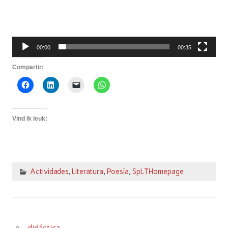
00:00
00:35
Compartir:
Vind ik leuk:
Actividades
,
Literatura
,
Poesía
,
SpLTHomepage
didáctica