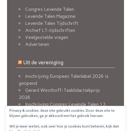
Congres Levende Talen
Levende Talen Magazine
Levende Talen Tijdschrift
Archief LT-tijdschriften
Veelgestelde vragen
Adverteren
Uit de vereniging
Inschrijving Europees Talenlabel 2026 is
geopend
Gerard Westhoff-Taaldidactiekprijs
2026
Inschrijving Congres Levende Talen 13
Privacy & cookies: deze site gebruikt cookies. Door deze site te
november 2026 geopend
blijven gebruiken, ga je akkoord met het gebruik hiervan.
Berichten van de FvOv
Nieuw e-mailadres voor ledenadministratie
Wil je meer weten, ook over hoe je cookies kunt beheren, kijk dan