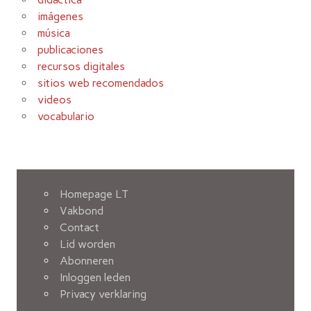
imágenes
música
publicaciones
recursos digitales
sitios web recomendados
videos
vocabulario
Homepage LT
Vakbond
Contact
Lid worden
Abonneren
Inloggen leden
Privacy verklaring