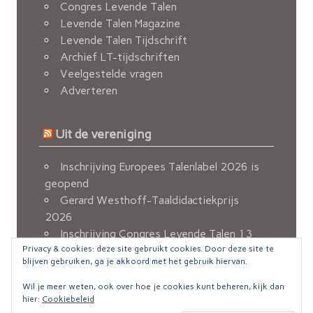
Congres Levende Talen
Levende Talen Magazine
Levende Talen Tijdschrift
Archief LT-tijdschriften
Veelgestelde vragen
Adverteren
Uit de vereniging
Inschrijving Europees Talenlabel 2026 is
geopend
Gerard Westhoff-Taaldidactiekprijs
2026
Inschrijving Congres Levende Talen 13
Privacy & cookies: deze site gebruikt cookies. Door deze site te
november 2026 geopend
blijven gebruiken, ga je akkoord met het gebruik hiervan.
Berichten van de FvOv
Nieuw e-mailadres voor ledenadministratie
Wil je meer weten, ook over hoe je cookies kunt beheren, kijk dan
hier:
Cookiebeleid