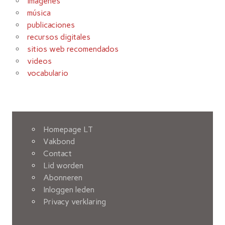
imágenes
música
publicaciones
recursos digitales
sitios web recomendados
videos
vocabulario
Homepage LT
Vakbond
Contact
Lid worden
Abonneren
Inloggen leden
Privacy verklaring