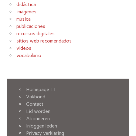
didáctica
imágenes
música
publicaciones
recursos digitales
sitios web recomendados
videos
vocabulario
Homepage LT
Vakbond
Contact
Lid worden
Abonneren
Inloggen leden
Privacy verklaring