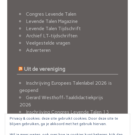
Congres Levende Talen
Levende Talen Magazine
Levende Talen Tijdschrift
Archief LT-tijdschriften
Veelgestelde vragen
Adverteren
Uit de vereniging
Inschrijving Europees Talenlabel 2026 is
geopend
Gerard Westhoff-Taaldidactiekprijs
2026
Inschrijving Congres Levende Talen 13
Privacy & cookies: deze site gebruikt cookies. Door deze site te
november 2026 geopend
blijven gebruiken, ga je akkoord met het gebruik hiervan.
Berichten van de FvOv
Nieuw e-mailadres voor ledenadministratie
Wil je meer weten, ook over hoe je cookies kunt beheren, kijk dan