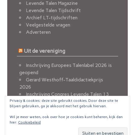
Levende Talen Magazine
Levende Talen Tijdschrift
Archief LT-tijdschriften
Veelgestelde vragen
Adverteren
Uit de vereniging
Inschrijving Europees Talenlabel 2026 is
geopend
Gerard Westhoff-Taaldidactiekprijs
2026
Inschrijving Congres Levende Talen 13
november 2026 geopend
Privacy & cookies: deze site gebruikt cookies. Door deze site te
blijven gebruiken, ga je akkoord met het gebruik hiervan.
Berichten van de FvOv
Nieuw e-mailadres voor ledenadministratie
Wil je meer weten, ook over hoe je cookies kunt beheren, kijk dan
hier:
Cookiebeleid
© Copyright 2016 Levende Talen ::
Disclaimer
zeeFlow Theme