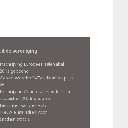
Uit de vereniging
Inschrijving Europees Talenlabel
26 is geopend
Gerard Westhoff-Taaldidactiekprijs
26
Inschrijving Congres Levende Talen
 november 2026 geopend
Berichten van de FvOv
Nieuw e-mailadres voor
enadministratie