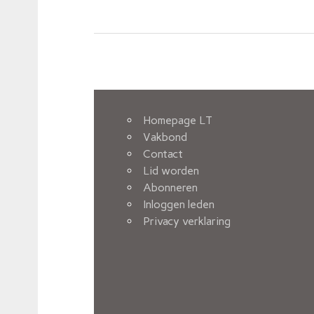
Homepage LT
Vakbond
Contact
Lid worden
Abonneren
Inloggen leden
Privacy verklaring