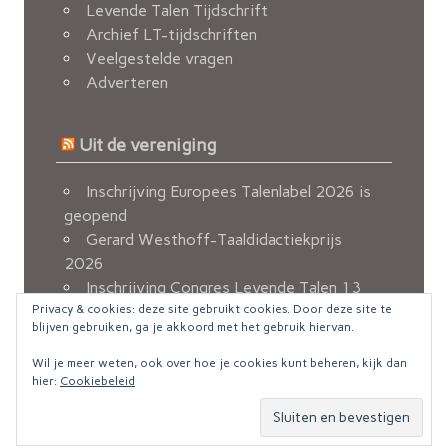
Levende Talen Tijdschrift
Archief LT-tijdschriften
Veelgestelde vragen
Adverteren
Uit de vereniging
Inschrijving Europees Talenlabel 2026 is
geopend
Gerard Westhoff-Taaldidactiekprijs
2026
Inschrijving Congres Levende Talen 13
Privacy & cookies: deze site gebruikt cookies. Door deze site te
november 2026 geopend
blijven gebruiken, ga je akkoord met het gebruik hiervan.
Berichten van de FvOv
Nieuw e-mailadres voor ledenadministratie
Wil je meer weten, ook over hoe je cookies kunt beheren, kijk dan
hier:
Cookiebeleid
© Copyright 2016 Levende Talen ::
Disclaimer
zeeFlow Theme