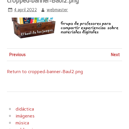
cropped-banner-Baul2.png
4 april 2022
webmaster
Previous
Next
Return to cropped-banner-Baul2.png
didáctica
imágenes
música