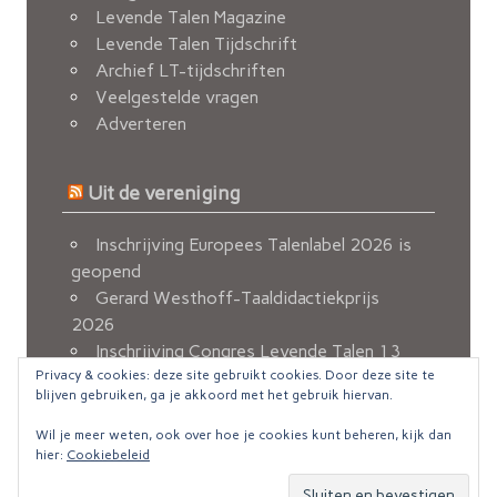
Levende Talen Magazine
Levende Talen Tijdschrift
Archief LT-tijdschriften
Veelgestelde vragen
Adverteren
Uit de vereniging
Inschrijving Europees Talenlabel 2026 is
geopend
Gerard Westhoff-Taaldidactiekprijs
2026
Inschrijving Congres Levende Talen 13
Privacy & cookies: deze site gebruikt cookies. Door deze site te
november 2026 geopend
blijven gebruiken, ga je akkoord met het gebruik hiervan.
Berichten van de FvOv
Nieuw e-mailadres voor ledenadministratie
Wil je meer weten, ook over hoe je cookies kunt beheren, kijk dan
hier:
Cookiebeleid