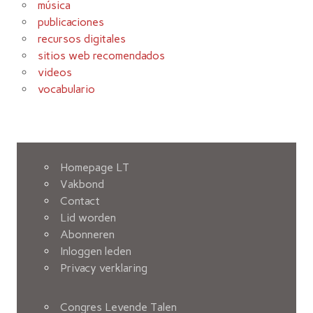
música
publicaciones
recursos digitales
sitios web recomendados
videos
vocabulario
Homepage LT
Vakbond
Contact
Lid worden
Abonneren
Inloggen leden
Privacy verklaring
Congres Levende Talen