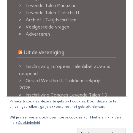
Levende Talen Magazine
Levende Talen Tijdschrift
Archief LT-tijdschriften
Veelgestelde vragen
Adverteren
Uit de vereniging
Inschrijving Europees Talenlabel 2026 is
geopend
Gerard Westhoff-Taaldidactiekprijs
2026
Inschrijving Congres Levende Talen 13
Privacy & cookies: deze site gebruikt cookies. Door deze site te
november 2026 geopend
blijven gebruiken, ga je akkoord met het gebruik hiervan.
Berichten van de FvOv
Nieuw e-mailadres voor ledenadministratie
Wil je meer weten, ook over hoe je cookies kunt beheren, kijk dan
hier:
Cookiebeleid