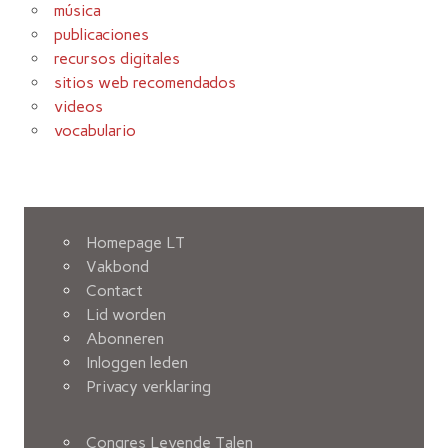
música
publicaciones
recursos digitales
sitios web recomendados
videos
vocabulario
Homepage LT
Vakbond
Contact
Lid worden
Abonneren
Inloggen leden
Privacy verklaring
Congres Levende Talen