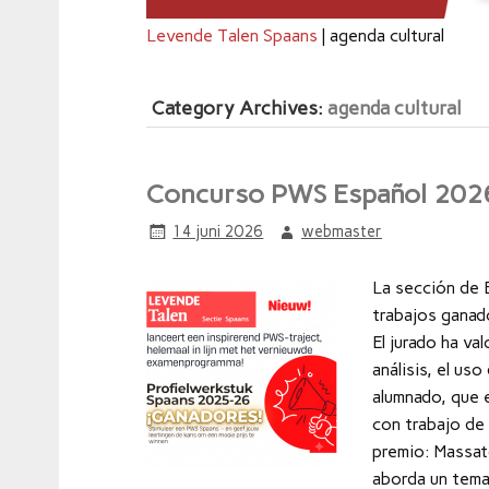
Levende Talen Spaans
|
agenda cultural
Category Archives:
agenda cultural
Concurso PWS Español 2026
14 juni 2026
webmaster
La sección de 
trabajos ganad
El jurado ha val
análisis, el us
alumnado, que 
con trabajo de
premio: Massat
aborda un tema