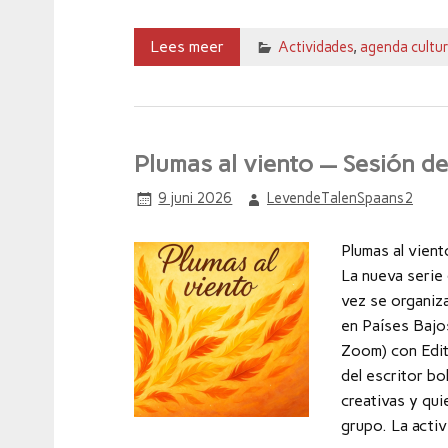
Lees meer
Actividades
,
agenda cultur
Plumas al viento — Sesión de
9 juni 2026
LevendeTalenSpaans2
Plumas al vien
La nueva seri
vez se organiz
en Países Bajo
Zoom) con Edit
del escritor b
creativas y qui
grupo. La activ