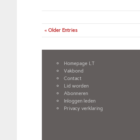
« Older Entries
Homepage LT
Vakbond
Contact
Lid worden
Abonneren
Inloggen leden
Privacy verklaring