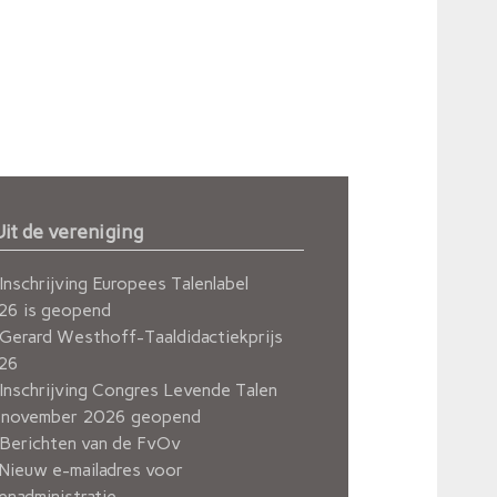
Uit de vereniging
Inschrijving Europees Talenlabel
26 is geopend
Gerard Westhoff-Taaldidactiekprijs
26
Inschrijving Congres Levende Talen
 november 2026 geopend
Berichten van de FvOv
Nieuw e-mailadres voor
enadministratie