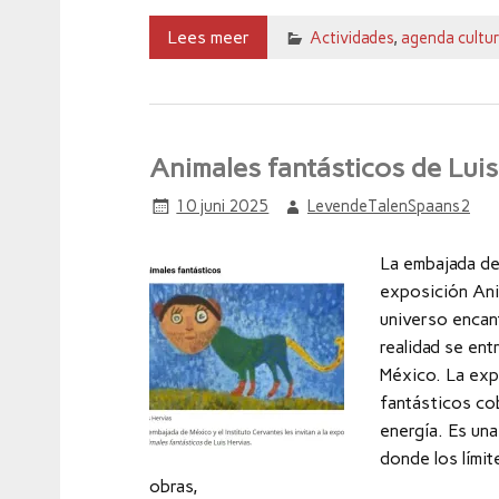
Lees meer
Actividades
,
agenda cultur
Animales fantásticos de Luis
10 juni 2025
LevendeTalenSpaans2
La embajada de 
exposición Ani
universo encant
realidad se ent
México. La exp
fantásticos cob
energía. Es una
donde los límit
obras,