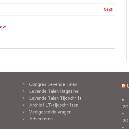
Next
iew
Congres Levende Talen
Levende Talen Magazine
Levende Talen Tijdschrift
Archief LT-tijdschriften
20
Veelgestelde vragen
Adverteren
20