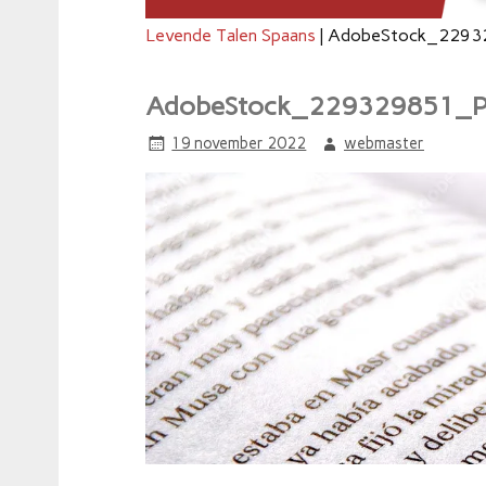
Levende Talen Spaans
|
AdobeStock_2293
AdobeStock_229329851_P
19 november 2022
webmaster