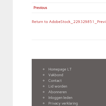
Previous
Return to AdobeStock_229329851_Prev
Homepage LT
Vakbond
Contact
Lid worden
Abonneren
Inloggen leden
Privacy verklaring