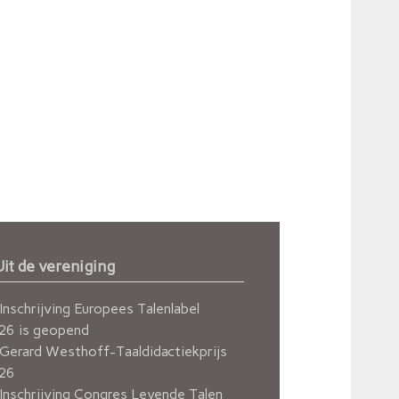
Uit de vereniging
Inschrijving Europees Talenlabel
26 is geopend
Gerard Westhoff-Taaldidactiekprijs
26
Inschrijving Congres Levende Talen