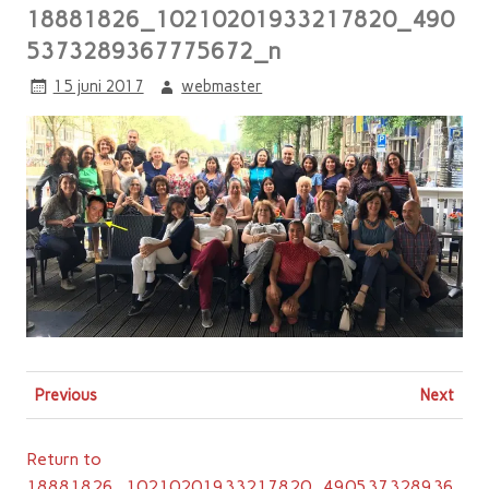
18881826_10210201933217820_490
5373289367775672_n
15 juni 2017
webmaster
Previous
Next
Return to
18881826_10210201933217820_490537328936