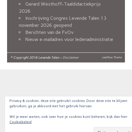
Gerard Westhoff-Taaldidactiekprijs
2026
Inschrijving Congres Levende Talen 13
november 2026 geopend
Berichten van de FvOv
Nieuw e-mailadres voor ledenadministratie
© Copyright 2016 Levende Talen ::
Disclaimer
zeeFlow Theme
Privacy & cookies: deze site gebruikt cookies. Door deze site te blijven
gebruiken, ga je akkoord met het gebruik hiervan.
Wil je meer weten, ook over hoe je cookies kunt beheren, kijk dan hier:
Cookiebeleid