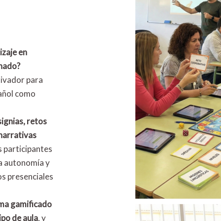
izaje en
mnado?
tivador para
pañol como
signias, retos
narrativas
s participantes
la autonomía y
os presenciales
ema gamificado
ipo de aula
, y