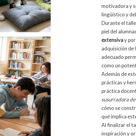
motivadora y so
lingüístico y de
Durante el tall
piel del alumna
extensiva
y por
adquisición de l
adecuado permi
como un potente
Además de este 
prácticas y he
práctica docen
susurradora de 
cómo se constr
qué implica est
Al finalizar el 
inspiración y o