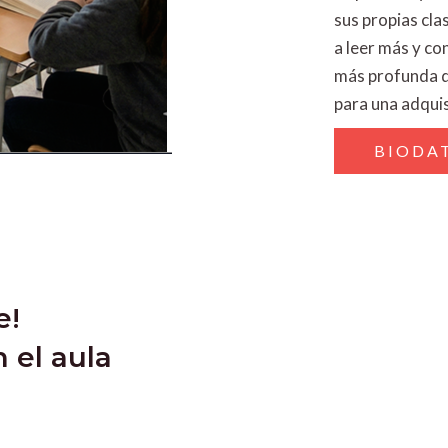
sus propias cla
a leer más y c
más profunda de
para una adquisi
BIODAT
e!
 el aula