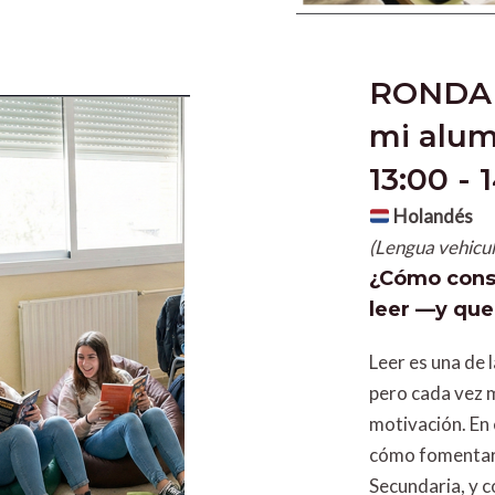
RONDA 1
mi alum
13:00 - 
Holandés
(Lengua vehicul
¿Cómo conse
leer —y que
Leer es una de 
pero cada vez 
motivación. En 
cómo fomentar e
Secundaria, y c