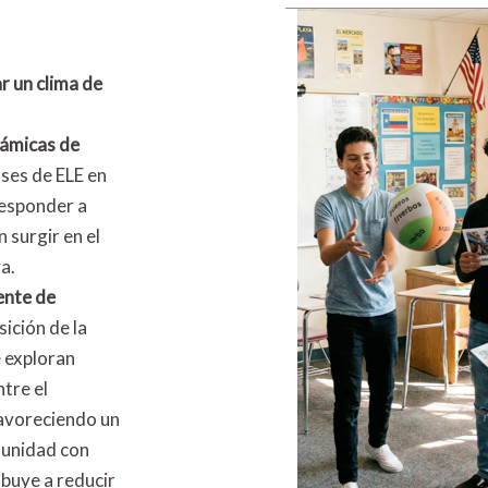
r un clima de
námicas de
ases de ELE en
responder a
 surgir en el
a.
ente de
sición de la
e exploran
tre el
avoreciendo un
a unidad con
buye a reducir