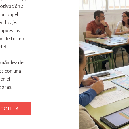
otivación al
 un papel
endizaje.
ropuestas
ión de forma
del
rnández de
es con una
en el
doras.
ECILIA